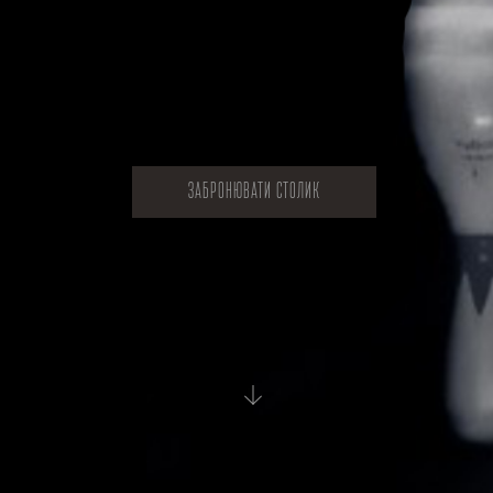
ЗАБРОНЮВАТИ СТОЛИК